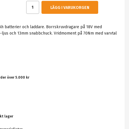
LÄGG I VARUKORGEN
Ah batterier och laddare. Borrskruvdragare på 18V med
LED-ljus och 13mm snabbchuck. Vridmoment på 70Nm med varvtal
rder över 5.000 kr
kt lager