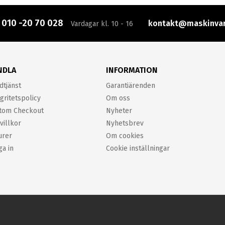
:
010 -20 70 028
kontakt@maskinvar
Vardagar kl. 10 - 16
NDLA
INFORMATION
dtjänst
Garantiärenden
gritetspolicy
Om oss
tom Checkout
Nyheter
villkor
Nyhetsbrev
urer
Om cookies
ga in
Cookie inställningar