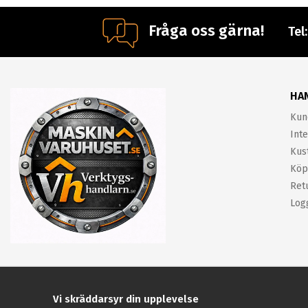
Fråga oss gärna!
Tel
HA
Kun
Inte
Kus
Köp
Ret
Log
Vi skräddarsyr din upplevelse