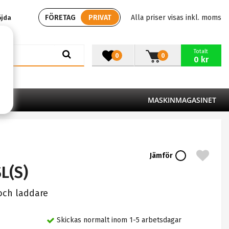
FÖRETAG
PRIVAT
Alla priser visas inkl. moms
öjda
Totalt
0
0
0 kr
MASKINMAGASINET
Jämför
L(S)
 och laddare
Skickas normalt inom 1-5 arbetsdagar