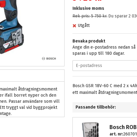
Inklusive moms
Rek pris:
5 750 kr
.
Du sparar
2 03
Utgått
Bevaka produkt
Ange din e-postadress nedan så m
sparas i upp till 180 dagar.
Bosch GSR 18V-60 C med 2 x 4Ah 
 maximalt åtdragningsmoment
ett maximalt åtdragningsmoment
r ifall borret nyper och den
men. Passar användare som vill
Passande tillbehör:
 Ett tryggt val vid byggprojekt
ntage.
Bosch ROB
art. nr:
260701