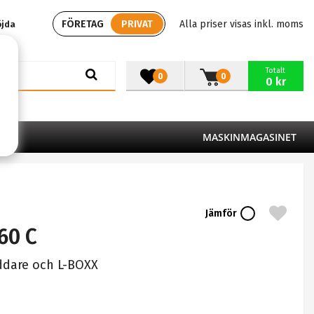
FÖRETAG
PRIVAT
Alla priser visas inkl. moms
öjda
Totalt
0
0
0 kr
MASKINMAGASINET
Jämför
60 C
addare och L-BOXX