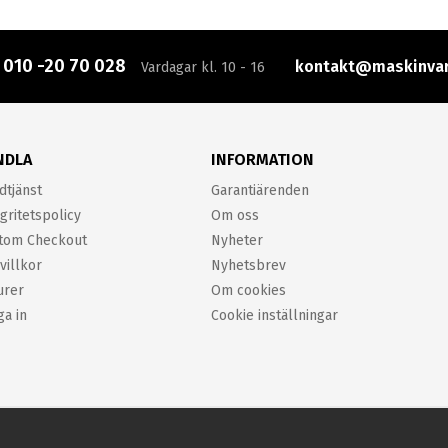
:
010 -20 70 028
kontakt@maskinvar
Vardagar kl. 10 - 16
NDLA
INFORMATION
dtjänst
Garantiärenden
gritetspolicy
Om oss
tom Checkout
Nyheter
villkor
Nyhetsbrev
urer
Om cookies
ga in
Cookie inställningar