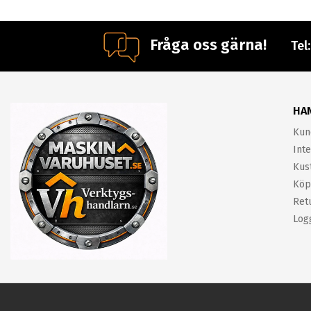
Fråga oss gärna!
Tel
HA
Kun
Inte
Kus
Köp
Ret
Log