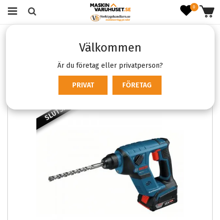
0
Startsida
Verktyg & Maskiner
Batterimaskiner
Välkommen
Borr- & Bilningshammare
BOSCH GBH 18V-LI Compact
Är du företag eller privatperson?
PRIVAT
FÖRETAG
SLUTSÅLD
SLUTSÅL