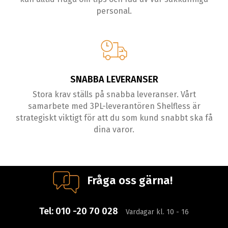
personal.
SNABBA LEVERANSER
Stora krav ställs på snabba leveranser. Vårt
samarbete med 3PL-leverantören Shelfless är
strategiskt viktigt för att du som kund snabbt ska få
dina varor.
Fråga oss gärna!
Tel:
010 -20 70 028
Vardagar kl. 10 - 16