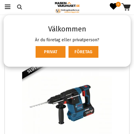
0
Startsida
Verktyg & Maskiner
Batterimaskiner
Välkommen
Borr- & Bilningshammare
Bosch GBH 18V-26 F
Är du företag eller privatperson?
PRIVAT
FÖRETAG
SLUTSÅLD
SLUTSÅL