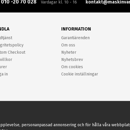
:
010 -20 70 028
kontakt@maskinvar
Vardagar kl. 10 - 16
NDLA
INFORMATION
dtjänst
Garantiärenden
gritetspolicy
Om oss
tom Checkout
Nyheter
villkor
Nyhetsbrev
urer
Om cookies
ga in
Cookie inställningar
pplevelse, personanpassad annonsering och för hålla våra webbplatser 