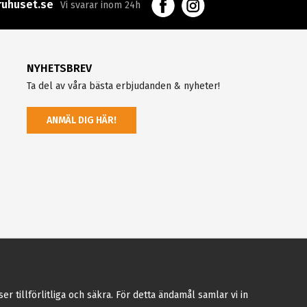
uhuset.se
Vi svarar inom 24h
NYHETSBREV
Ta del av våra bästa erbjudanden & nyheter!
ANMÄL DIG HÄR!
tillförlitliga och säkra. För detta ändamål samlar vi in