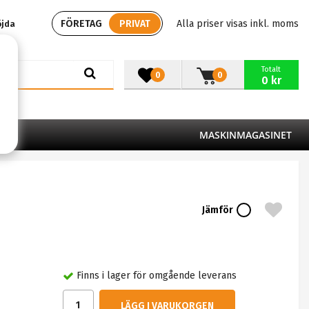
FÖRETAG
PRIVAT
Alla priser visas inkl. moms
öjda
Totalt
0
0
0 kr
MASKINMAGASINET
Jämför
Finns i lager för omgående leverans
LÄGG I VARUKORGEN