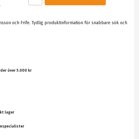
r
nsson och Frife. Tydlig produktinformation för snabbare sök och
rder över 5.000 kr
kt lager
nspecialister