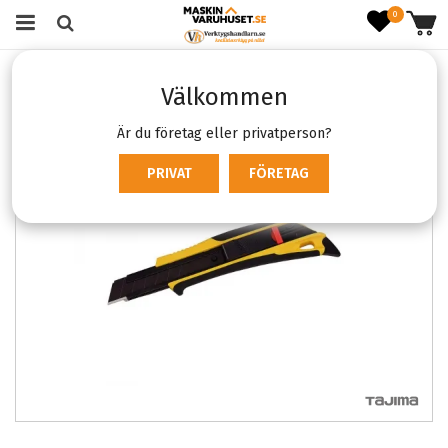
0
Startsida
Varumärken
Tajima
Tajima DFC569B Quick Back
Välkommen
SOMMAR REA
Är du företag eller privatperson?
PRIVAT
FÖRETAG