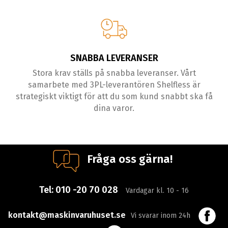
SNABBA LEVERANSER
Stora krav ställs på snabba leveranser. Vårt
samarbete med 3PL-leverantören Shelfless är
strategiskt viktigt för att du som kund snabbt ska få
dina varor.
Fråga oss gärna!
Tel:
010 -20 70 028
Vardagar kl. 10 - 16
kontakt@maskinvaruhuset.se
Vi svarar inom 24h