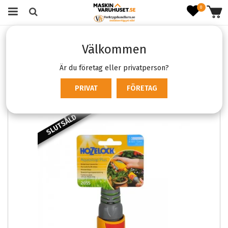
0
Startsida
Skog & Trädgård
Välkommen
Trädgårds- & anläggningsredskap
Bevattning
Hozelock Stoppkoppling Plus 1/2
Är du företag eller privatperson?
PRIVAT
FÖRETAG
SLUTSÅLD
SLUTSÅL