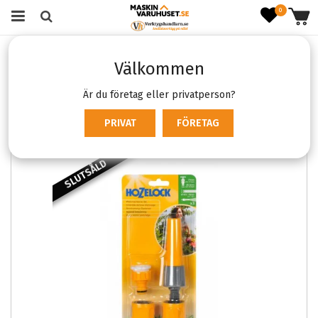
0
Startsida
Skog & Trädgård
Välkommen
Trädgårds- & anläggningsredskap
Bevattning
Hozelock Startset för bevattning
Är du företag eller privatperson?
PRIVAT
FÖRETAG
SLUTSÅLD
SLUTSÅL