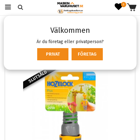
0
Startsida
Skog & Trädgård
Välkommen
Trädgårds- & anläggningsredskap
Bevattning
Hozelock Snabbkoppling Plus 1/2
Är du företag eller privatperson?
PRIVAT
FÖRETAG
SLUTSÅLD
SLUTSÅL