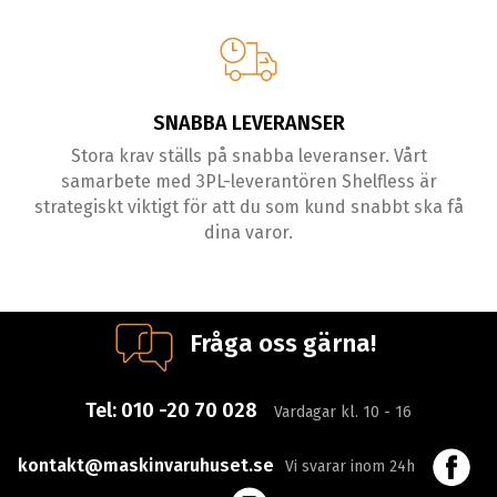
SNABBA LEVERANSER
Stora krav ställs på snabba leveranser. Vårt
samarbete med 3PL-leverantören Shelfless är
strategiskt viktigt för att du som kund snabbt ska få
dina varor.
Fråga oss gärna!
Tel:
010 -20 70 028
Vardagar kl. 10 - 16
kontakt@maskinvaruhuset.se
Vi svarar inom 24h