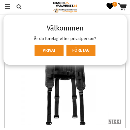
0
Startsida
Kläder & skydd
Verktygsbälten och hållare
Välkommen
Snikki 9220 PPL
Är du företag eller privatperson?
SLUTSÅLD
PRIVAT
FÖRETAG