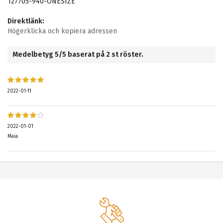
127705-940-ONESIZE
Direktlänk:
Högerklicka och kopiera adressen
Medelbetyg
5
/5 baserat på
2
st röster.
2022-01-11
2022-01-01
Maia