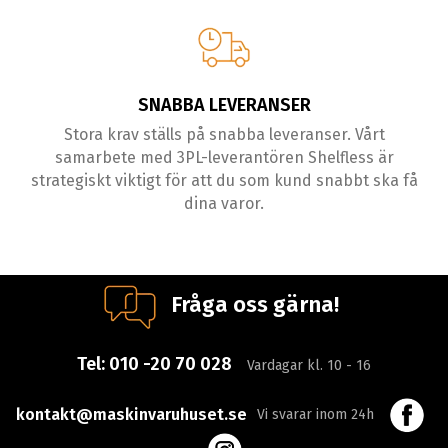
SNABBA LEVERANSER
Stora krav ställs på snabba leveranser. Vårt
samarbete med 3PL-leverantören Shelfless är
strategiskt viktigt för att du som kund snabbt ska få
dina varor.
Fråga oss gärna!
Tel:
010 -20 70 028
Vardagar kl. 10 - 16
kontakt@maskinvaruhuset.se
Vi svarar inom 24h