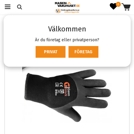
0
Startsida
Kläder & skydd
Handskar
GSon Winter Grip Latex
Välkommen
Är du företag eller privatperson?
PRIVAT
FÖRETAG
SLUTSÅLD
SLUTSÅL