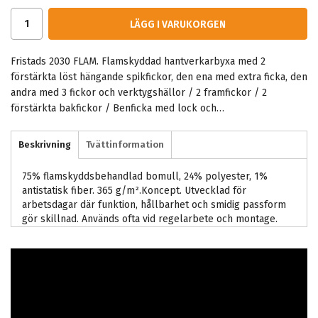
LÄGG I VARUKORGEN
Fristads 2030 FLAM. Flamskyddad hantverkarbyxa med 2
förstärkta löst hängande spikfickor, den ena med extra ficka, den
andra med 3 fickor och verktygshällor / 2 framfickor / 2
förstärkta bakfickor / Benficka med lock och…
Beskrivning
Tvättinformation
75% flamskyddsbehandlad bomull, 24% polyester, 1%
antistatisk fiber. 365 g/m².Koncept. Utvecklad för
arbetsdagar där funktion, hållbarhet och smidig passform
gör skillnad. Används ofta vid regelarbete och montage.