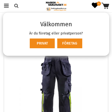
0
Startsida
Kläder & skydd
Arbetskläder
Välkommen
Flamskyddade Arbetskläder
Flamskyddade Byxor
Fristads 2030 FLAM
Är du företag eller privatperson?
PRIVAT
FÖRETAG