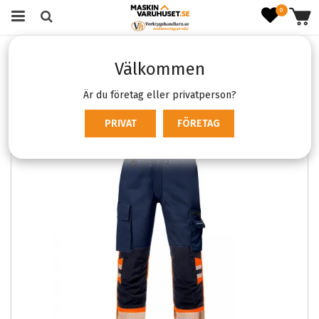
0
Startsida
Kläder & skydd
Arbetskläder
Byxor
Välkommen
Arbetsbyxor
Fristads 2705 PLU
Är du företag eller privatperson?
PRIVAT
FÖRETAG