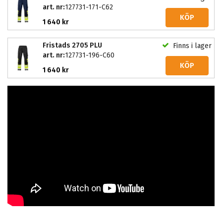
art. nr:
127731-171-C62
KÖP
1 640 kr
Fristads 2705 PLU
Finns i lager
art. nr:
127731-196-C60
KÖP
1 640 kr