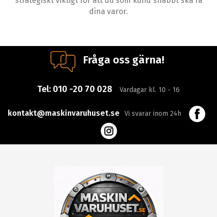
strategiskt viktigt för att du som kund snabbt ska få
dina varor.
Fråga oss gärna!
Tel:
010 -20 70 028
Vardagar kl. 10 - 16
kontakt@maskinvaruhuset.se
Vi svarar inom 24h