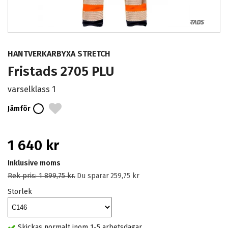
HANTVERKARBYXA STRETCH
Fristads 2705 PLU
varselklass 1
Jämför
1 640 kr
Inklusive moms
Rek pris:
1 899,75 kr
.
Du sparar
259,75 kr
Storlek
Skickas normalt inom 1-5 arbetsdagar