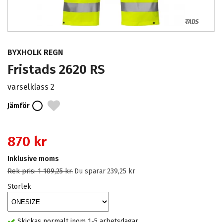
BYXHOLK REGN
Fristads 2620 RS
varselklass 2
Jämför
870 kr
Inklusive moms
Rek pris:
1 109,25 kr
.
Du sparar
239,25 kr
Storlek
Skickas normalt inom 1-5 arbetsdagar