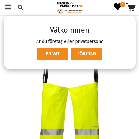
0
Startsida
Kläder & skydd
Arbetskläder
Byxor
Välkommen
Arbetsbyxor
Fristads 2620 RS
Är du företag eller privatperson?
PRIVAT
FÖRETAG