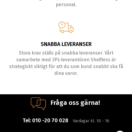
personal.
SNABBA LEVERANSER
Stora krav ställs på snabba leveranser. Vårt
samarbete med 3PL-leverantören Shelfless är
strategiskt viktigt för att du som kund snabbt ska få
dina varor.
Fråga oss gärna!
Tel:
010 -20 70 028
Vardagar kl. 10 - 16