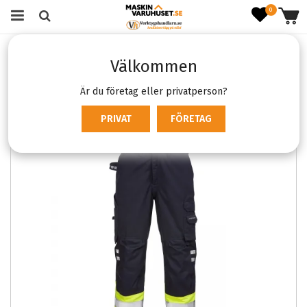
0
Startsida
Kläder & skydd
Arbetskläder
Byxor
Välkommen
Arbetsbyxor
Fristads 2176 ATHS
Är du företag eller privatperson?
PRIVAT
FÖRETAG