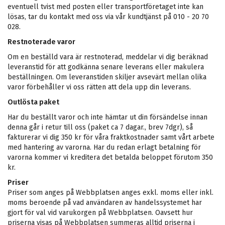
eventuell tvist med posten eller transportföretaget inte kan
lösas, tar du kontakt med oss via vår kundtjänst på 010 - 20 70
028.
Restnoterade varor
Om en beställd vara är restnoterad, meddelar vi dig beräknad
leveranstid för att godkänna senare leverans eller makulera
beställningen. Om leveranstiden skiljer avsevärt mellan olika
varor förbehåller vi oss rätten att dela upp din leverans.
Outlösta paket
Har du beställt varor och inte hämtar ut din försändelse innan
denna går i retur till oss (paket ca 7 dagar., brev 7dgr), så
fakturerar vi dig 350 kr för våra fraktkostnader samt vårt arbete
med hantering av varorna. Har du redan erlagt betalning för
varorna kommer vi kreditera det betalda beloppet förutom 350
kr.
Priser
Priser som anges på Webbplatsen anges exkl. moms eller inkl.
moms beroende på vad användaren av handelssystemet har
gjort för val vid varukorgen på Webbplatsen. Oavsett hur
priserna visas på Webbplatsen summeras alltid priserna i