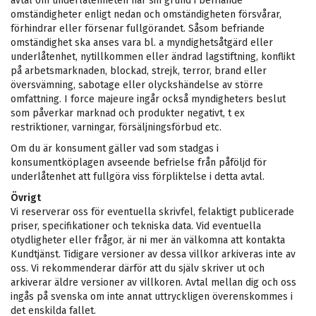
avtal om underlåtenheten har sin grund i befriande
omständigheter enligt nedan och omständigheten försvårar,
förhindrar eller försenar fullgörandet. Såsom befriande
omständighet ska anses vara bl. a myndighetsåtgärd eller
underlåtenhet, nytillkommen eller ändrad lagstiftning, konflikt
på arbetsmarknaden, blockad, strejk, terror, brand eller
översvämning, sabotage eller olyckshändelse av större
omfattning. I force majeure ingår också myndigheters beslut
som påverkar marknad och produkter negativt, t ex
restriktioner, varningar, försäljningsförbud etc.
Om du är konsument gäller vad som stadgas i
konsumentköplagen avseende befrielse från påföljd för
underlåtenhet att fullgöra viss förpliktelse i detta avtal.
Övrigt
Vi reserverar oss för eventuella skrivfel, felaktigt publicerade
priser, specifikationer och tekniska data. Vid eventuella
otydligheter eller frågor, är ni mer än välkomna att kontakta
Kundtjänst. Tidigare versioner av dessa villkor arkiveras inte av
oss. Vi rekommenderar därför att du själv skriver ut och
arkiverar äldre versioner av villkoren. Avtal mellan dig och oss
ingås på svenska om inte annat uttryckligen överenskommes i
det enskilda fallet.