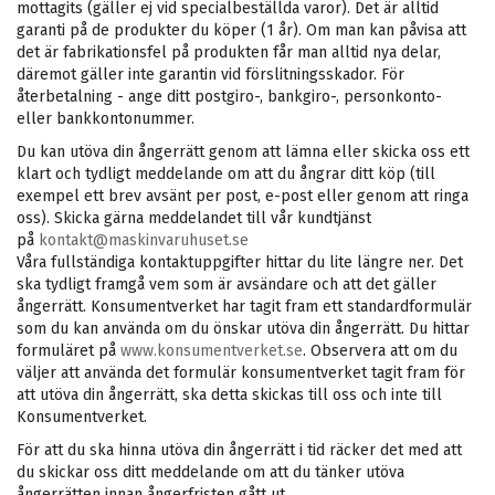
mottagits (gäller ej vid specialbeställda varor).
Det är alltid
garanti på de produkter du köper (1 år). Om man kan påvisa att
det är fabrikationsfel på produkten får man alltid nya delar,
däremot gäller inte garantin vid förslitningsskador. För
återbetalning - ange ditt postgiro-, bankgiro-, personkonto-
eller bankkontonummer.
Du kan utöva din ångerrätt genom att lämna eller skicka oss ett
klart och tydligt meddelande om att du ångrar ditt köp (till
exempel ett brev avsänt per post, e-post eller genom att ringa
oss). Skicka gärna meddelandet till vår kundtjänst
på
kontakt@maskinvaruhuset.se
Våra fullständiga kontaktuppgifter hittar du lite längre ner. Det
ska tydligt framgå vem som är avsändare och att det gäller
ångerrätt. Konsumentverket har tagit fram ett standardformulär
som du kan använda om du önskar utöva din ångerrätt. Du hittar
formuläret på
www.konsumentverket.se
. Observera att om du
väljer att använda det formulär konsumentverket tagit fram för
att utöva din ångerrätt, ska detta skickas till oss och inte till
Konsumentverket.
För att du ska hinna utöva din ångerrätt i tid räcker det med att
du skickar oss ditt meddelande om att du tänker utöva
ångerrätten innan ångerfristen gått ut.