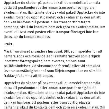
Upptäcker du skador på paketet skall du omedelbart anmäla
detta till postkontoret eller annan transportör och göra en
skadeanmälan. Hämta inte ut ett skadat paket! Upptäcker du inte
skadan förrän du öppnat paketet, och skadan är av den art att
den kan hänföras till postens eller transportföretagets
hantering, skall du kontakta dem och göra en skadeanmälan. Om
eventuell tvist med posten eller transportföretaget inte kan
lösas, tar du kontakt med oss.
Frakt
Maskinvaruhuset använder i huvudsak DHL som speditör för att
hantera gods och försändelser. Fraktalternativen som erbjuds
innefattar företagspaket, hemleverans, ombud samt
pallförsändelser. Vid skrymmande föremål eller vid särskilda
leveransomständigheter så som färjetransport kan en särskild
fraktavgift komma att tillämpas.
Upptäcker du skador på paketet skall du omedelbart anmäla
detta till postkontoret eller annan transportör och göra en
skadeanmälan. Hämta inte ut ett skadat paket! Upptäcker du inte
skadan förrän du öppnat paketet, och skadan är av den art att
den kan hänföras till postens eller transportföretagets
hantering, skall du kontakta dem och göra en skadeanmälan. Om