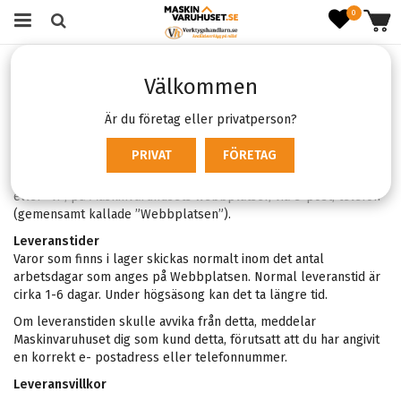
0
Startsida
Köpvillkor
Välkommen
Köp- och leveransvillkor
Är du företag eller privatperson?
Följande villkor gäller alla beställningar som görs av kunden
PRIVAT
FÖRETAG
(hädanefter kallad ”du”) hos Maskinvaruhuset.se (Zellify AB
org.nr 559313-7770), hädanefter kallat “Maskinvaruhuset”, ”oss”
eller ”vi”, på Maskinvaruhusets webbplatser, via e-post, telefon
(gemensamt kallade ”Webbplatsen”).
Leveranstider
Varor som finns i lager skickas normalt inom det antal
arbetsdagar som anges på Webbplatsen.
Normal leveranstid är
cirka 1-6 dagar. Under högsäsong kan det ta längre tid.
Om leveranstiden skulle avvika från detta, meddelar
Maskinvaruhuset dig som kund detta, förutsatt att du har angivit
en korrekt e- postadress eller telefonnummer.
Leveransvillkor