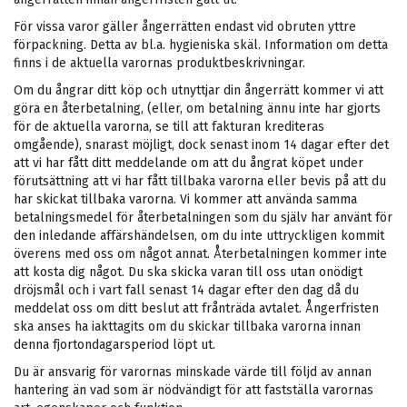
För vissa varor gäller ångerrätten endast vid obruten yttre
förpackning. Detta av bl.a. hygieniska skäl. Information om detta
finns i de aktuella varornas produktbeskrivningar.
Om du ångrar ditt köp och utnyttjar din ångerrätt kommer vi att
göra en återbetalning, (eller, om betalning ännu inte har gjorts
för de aktuella varorna, se till att fakturan krediteras
omgående), snarast möjligt, dock senast inom 14 dagar efter det
att vi har fått ditt meddelande om att du ångrat köpet under
förutsättning att vi har fått tillbaka varorna eller bevis på att du
har skickat tillbaka varorna. Vi kommer att använda samma
betalningsmedel för återbetalningen som du själv har använt för
den inledande affärshändelsen, om du inte uttryckligen kommit
överens med oss om något annat. Återbetalningen kommer inte
att kosta dig något. Du ska skicka varan till oss utan onödigt
dröjsmål och i vart fall senast 14 dagar efter den dag då du
meddelat oss om ditt beslut att frånträda avtalet. Ångerfristen
ska anses ha iakttagits om du skickar tillbaka varorna innan
denna fjortondagarsperiod löpt ut.
Du är ansvarig för varornas minskade värde till följd av annan
hantering än vad som är nödvändigt för att fastställa varornas