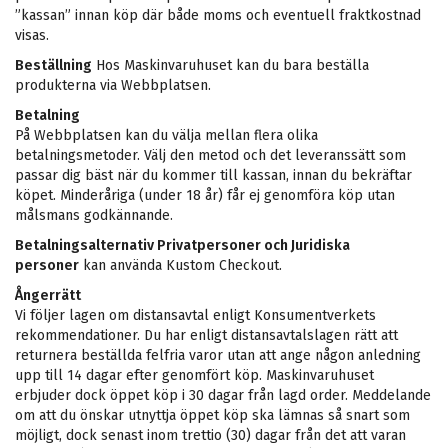
”kassan” innan köp där både moms och eventuell fraktkostnad
visas.
Beställning
Hos Maskinvaruhuset kan du bara beställa
produkterna via Webbplatsen.
Betalning
På Webbplatsen kan du välja mellan flera olika
betalningsmetoder. Välj den metod och det leveranssätt som
passar dig bäst när du kommer till kassan, innan du bekräftar
köpet. Minderåriga (under 18 år) får ej genomföra köp utan
målsmans godkännande.
Betalningsalternativ Privatpersoner och Juridiska
personer
kan använda Kustom Checkout.
Ångerrätt
Vi följer lagen om distansavtal enligt Konsumentverkets
rekommendationer.
Du har enligt distansavtalslagen rätt att
returnera beställda felfria varor utan att ange någon anledning
upp till 14 dagar efter genomfört köp. Maskinvaruhuset
erbjuder dock öppet köp i 30 dagar från lagd order. Meddelande
om att du önskar utnyttja öppet köp ska lämnas så snart som
möjligt, dock senast inom trettio (30) dagar från det att varan