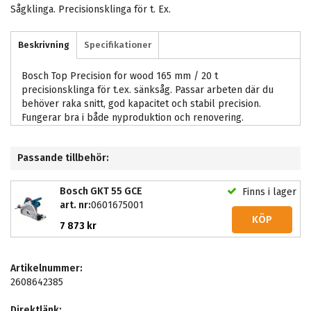
Sågklinga. Precisionsklinga för t. Ex.
Beskrivning
Specifikationer
Bosch Top Precision for wood 165 mm / 20 t
precisionsklinga för t.ex. sänksåg. Passar arbeten där du
behöver raka snitt, god kapacitet och stabil precision.
Fungerar bra i både nyproduktion och renovering.
Passande tillbehör:
Bosch GKT 55 GCE
Finns i lager
art. nr:
0601675001
KÖP
7 873 kr
Artikelnummer:
2608642385
Direktlänk: