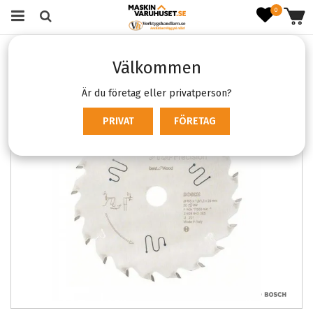
0
Startsida
Förbrukning & Tillbehör
Sågblad & klingor
Välkommen
Sågklingor
Bosch Top Precision for wood 165mm / 20t
Är du företag eller privatperson?
PRIVAT
FÖRETAG