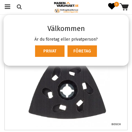
0
Startsida
Förbrukning & Tillbehör
Multiverktygstillbehör
Välkommen
Bosch AVZ 93 G Starlock
Är du företag eller privatperson?
PRIVAT
FÖRETAG