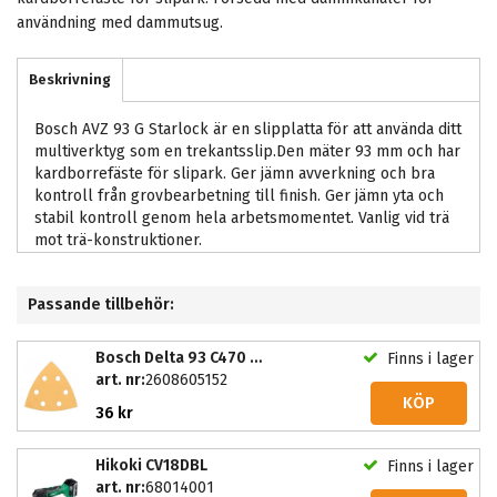
användning med dammutsug.
Beskrivning
Bosch AVZ 93 G Starlock är en slipplatta för att använda ditt
multiverktyg som en trekantsslip.Den mäter 93 mm och har
kardborrefäste för slipark. Ger jämn avverkning och bra
kontroll från grovbearbetning till finish. Ger jämn yta och
stabil kontroll genom hela arbetsmomentet. Vanlig vid trä
mot trä-konstruktioner.
Passande tillbehör:
Bosch Delta 93 C470 Best for Wood+Paint
Finns i lager
art. nr:
2608605152
KÖP
36 kr
Hikoki CV18DBL
Finns i lager
art. nr:
68014001