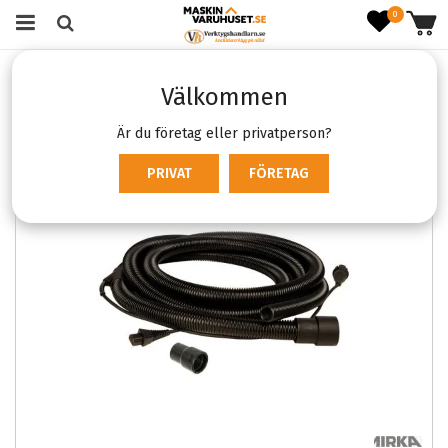
0
Startsida
Förbrukning & Tillbehör
Maskintillbehör
Välkommen
Tillbehör dammsugare
Mirka utsugsslang med elsladd CE 230V 27mm x 6m
Är du företag eller privatperson?
PRIVAT
FÖRETAG