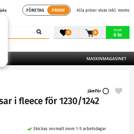
FÖRETAG
PRIVAT
Alla priser visas inkl. moms
öjda
Totalt
0
0
0 kr
MASKINMAGASINET
Jämför
r i fleece för 1230/1242
Skickas normalt inom 1-5 arbetsdagar