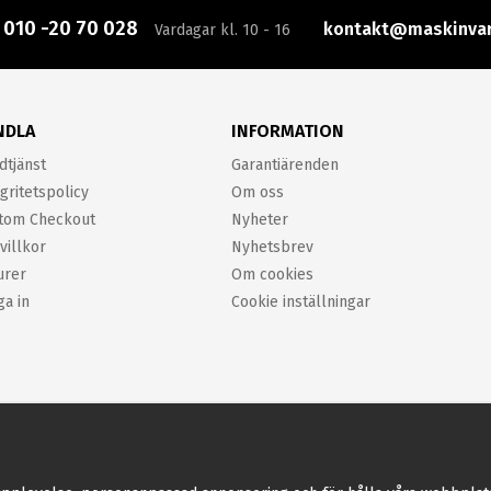
:
010 -20 70 028
kontakt@maskinvar
Vardagar kl. 10 - 16
NDLA
INFORMATION
dtjänst
Garantiärenden
gritetspolicy
Om oss
tom Checkout
Nyheter
villkor
Nyhetsbrev
urer
Om cookies
ga in
Cookie inställningar