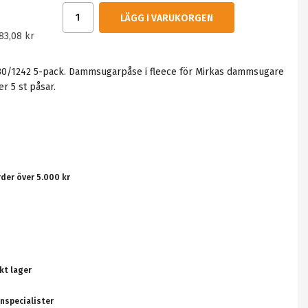
LÄGG I VARUKORGEN
83,08 kr
230/1242 5-pack. Dammsugarpåse i fleece för Mirkas dammsugare
er 5 st påsar.
rder över 5.000 kr
kt lager
nspecialister