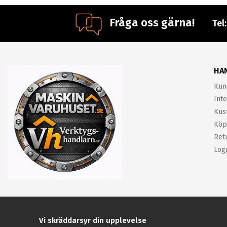
Fråga oss gärna!
Tel
HA
Kun
Inte
Kus
Köp
Ret
Log
Vi skräddarsyr din upplevelse