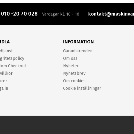
:
010 -20 70 028
kontakt@maskinvar
Vardagar kl. 10 - 16
NDLA
INFORMATION
dtjänst
Garantiärenden
gritetspolicy
Om oss
tom Checkout
Nyheter
villkor
Nyhetsbrev
urer
Om cookies
ga in
Cookie inställningar