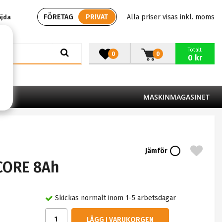
FÖRETAG
PRIVAT
Alla priser visas inkl. moms
öjda
Totalt
0
0
0 kr
MASKINMAGASINET
Jämför
CORE 8Ah
Skickas normalt inom 1-5 arbetsdagar
LÄGG I VARUKORGEN