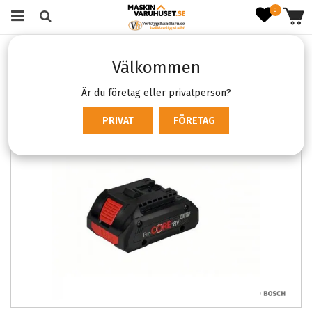
0
Startsida
Förbrukning & Tillbehör
Maskintillbehör
Välkommen
Batteri och laddare
Bosch 18V PROCORE 4Ah
Är du företag eller privatperson?
PRIVAT
FÖRETAG