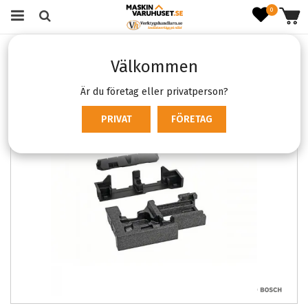
0
Startsida
Förbrukning & Tillbehör
Förvaring
Välkommen
Bosch L-BOXX-inlägg för wireless charge
Är du företag eller privatperson?
PRIVAT
FÖRETAG