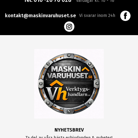
Tel:
010 -20 70 028
Vardagar kl. 10 - 16
kontakt@maskinvaruhuset.se
Vi svarar inom 24h
NYHETSBREV
Ta del av våra bästa erbjudanden & nyheter!