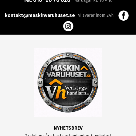
Tel:
010 -20 70 028
Vardagar kl. 10 - 16
kontakt@maskinvaruhuset.se
Vi svarar inom 24h
NYHETSBREV
Ta del av våra bästa erbjudanden & nyheter!