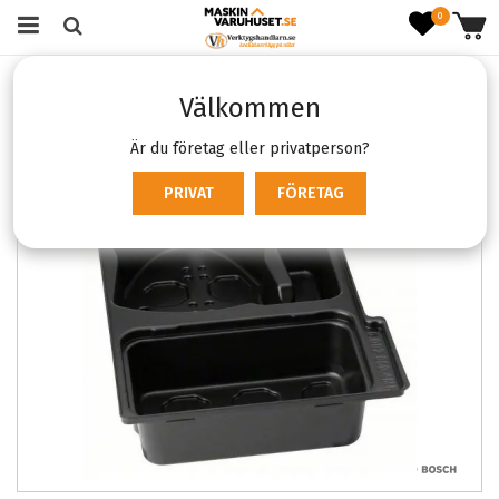
0
Startsida
Förbrukning & Tillbehör
Förvaring
Välkommen
Bosch L-Boxx inlägg för 12V tillbehör
Är du företag eller privatperson?
PRIVAT
FÖRETAG