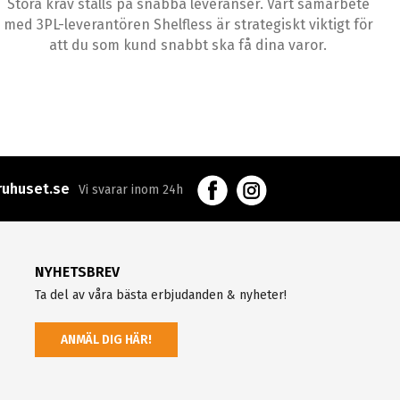
Stora krav ställs på snabba leveranser. Vårt samarbete
med 3PL-leverantören Shelfless är strategiskt viktigt för
att du som kund snabbt ska få dina varor.
uhuset.se
Vi svarar inom 24h
NYHETSBREV
Ta del av våra bästa erbjudanden & nyheter!
ANMÄL DIG HÄR!