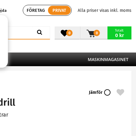
FÖRETAG
PRIVAT
Alla priser visas inkl. moms
öjda
Totalt
0
0
0 kr
MASKINMAGASINET
Jämför
rill
trar