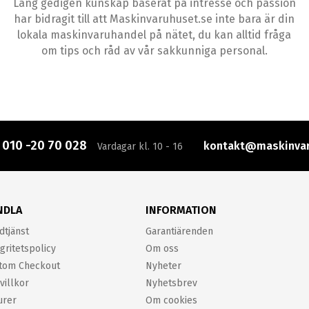
Lång gedigen kunskap baserat på intresse och passion
har bidragit till att Maskinvaruhuset.se inte bara är din
lokala maskinvaruhandel på nätet, du kan alltid fråga
om tips och råd av vår sakkunniga personal.
:
010 -20 70 028
kontakt@maskinvar
Vardagar kl. 10 - 16
NDLA
INFORMATION
dtjänst
Garantiärenden
gritetspolicy
Om oss
tom Checkout
Nyheter
villkor
Nyhetsbrev
urer
Om cookies