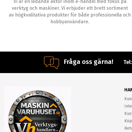
Vi är en ledande aktör inom e-handel med fokus på
verktyg och maskiner. Vi erbjuder ett brett sortiment
av högkvalitativa produkter för både professionella och
hobbyanvändare.
Fråga oss gärna!
Tel
HA
Kun
Inte
Kus
Köp
Ret