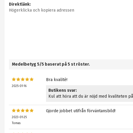
Direktlänk:
Högerklicka och kopiera adressen
Medelbetyg
5
/5 baserat på
5
st röster.
Bra kvalité!
2025-01-16
Butikens svar:
Kul att höra att du är nöjd med kvaliteten p
Gjorde jobbet utifrån förväntansbild!
2023-01-25
Tomas