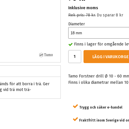
Inklusive moms
Rek pris:
78 kr
.
Du sparar
8 kr
Diameter
Finns i lager för omgående l
LÄGG I VARUKORGE
Tamo Forstner drill Ø 10 - 60 mm 
Finns i olika diametrar mellan 1
nds för att borra i trä. Ger
g vid trä mot trä-
Trygg och säker e-handel
Fraktfritt inom Sverige vid o