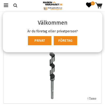
0
Startsida
Förbrukning & Tillbehör
Borr & bilningsmejsel
Välkommen
Trä- och metallborr
Tamo Auger 18
Är du företag eller privatperson?
PRIVAT
FÖRETAG