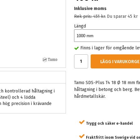
Inklusive moms
Rek pris:
451 kr
.
Du sparar
45 kr
Längd
Finns i lager för omgående l
LÄGG I VARUKORGE
Tamo SDS-Plus T4 18 Ø 18 mm fle
håltagning i betong och berg. Be
h kontrollerad håltagning i
hårdmetallskär.
teel) och 4 lödda
 hög precision i krävande
Trygg och säker e-handel
Fraktfritt inom Sverige vid o