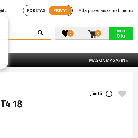
FÖRETAG
PRIVAT
Alla priser visas inkl. moms
öjda
Totalt
0
0
0 kr
MASKINMAGASINET
Jämför
T4 18