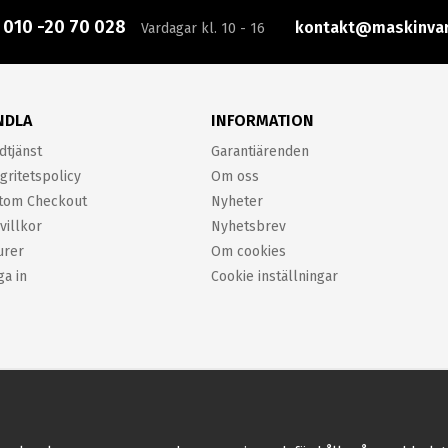
:
010 -20 70 028
kontakt@maskinvar
Vardagar kl. 10 - 16
NDLA
INFORMATION
dtjänst
Garantiärenden
gritetspolicy
Om oss
tom Checkout
Nyheter
villkor
Nyhetsbrev
urer
Om cookies
ga in
Cookie inställningar