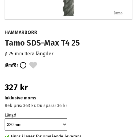
HAMMARBORR
Tamo SDS-Max T4 25
ø 25 mm flera längder
Jämför
327 kr
Inklusive moms
Rek pris:
363 kr
.
Du sparar
36 kr
Längd
Finns i lager för omgående leverans