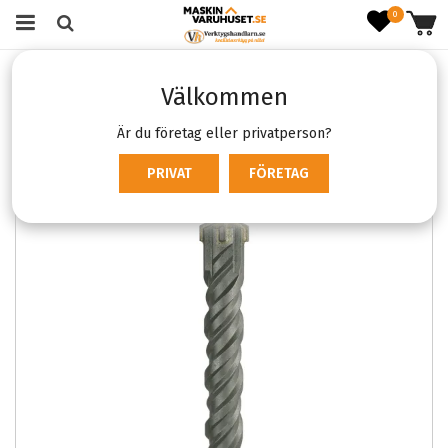
0
Startsida
Förbrukning & Tillbehör
Borr & bilningsmejsel
Välkommen
Hammarborr
Tamo SDS-Max T4 25
Är du företag eller privatperson?
PRIVAT
FÖRETAG