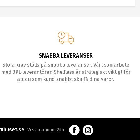
SNABBA LEVERANSER
Stora krav ställs på snabba leveranser. Vårt samarbete
med 3PL-leverantören Shelfless är strategiskt viktigt för
att du som kund snabbt ska få dina varor.
uhuset.se
Vi svarar inom 24h