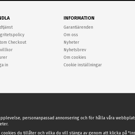
NDLA
INFORMATION
dtjänst
Garantiärenden
gritetspolicy
Om oss
tom Checkout
Nyheter
villkor
Nyhetsbrev
urer
Om cookies
ga in
Cookie inställningar
pplevelse, personanpassad annonsering och för hålla våra webbplatser 
eter.
a cookies du tillåter och vilka du vill stänga av genom att klicka på "I