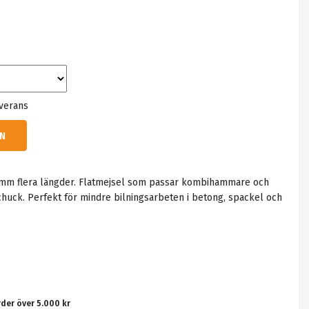
everans
N
 mm flera längder. Flatmejsel som passar kombihammare och
uck. Perfekt för mindre bilningsarbeten i betong, spackel och
rder över 5.000 kr