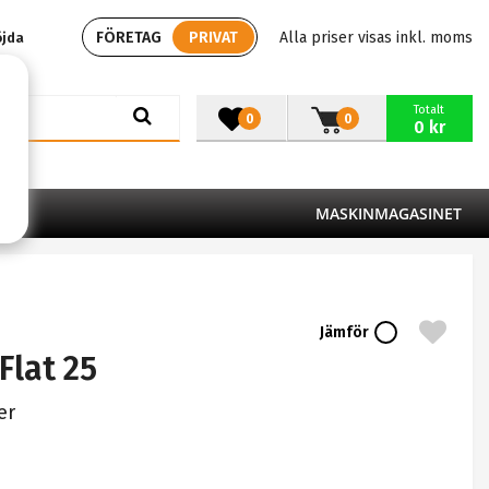
FÖRETAG
PRIVAT
Alla priser visas inkl. moms
öjda
Totalt
0
0
0 kr
MASKINMAGASINET
Jämför
lat 25
er