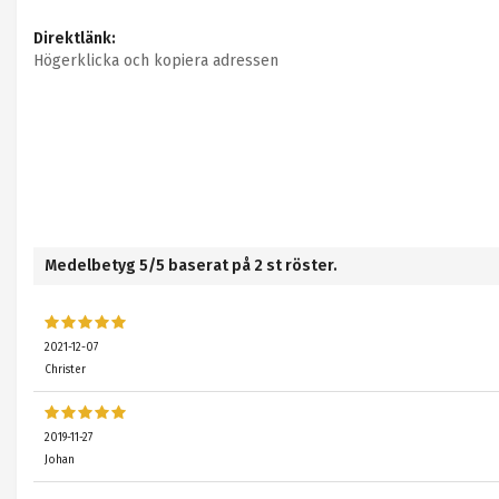
Direktlänk:
Högerklicka och kopiera adressen
Medelbetyg
5
/5 baserat på
2
st röster.
2021-12-07
Christer
2019-11-27
Johan