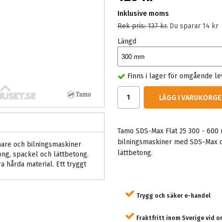
Inklusive moms
Rek pris:
137 kr
.
Du sparar
14 kr
Längd
Finns i lager för omgående l
LÄGG I VARUKORGE
Tamo SDS-Max Flat 25 300 - 600
bilningsmaskiner med SDS-Max ch
are och bilningsmaskiner
lättbetong.
ng, spackel och lättbetong.
a hårda material. Ett tryggt
Trygg och säker e-handel
Fraktfritt inom Sverige vid o