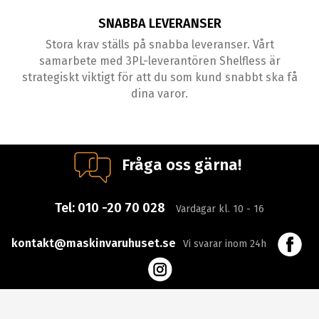
SNABBA LEVERANSER
Stora krav ställs på snabba leveranser. Vårt
samarbete med 3PL-leverantören Shelfless är
strategiskt viktigt för att du som kund snabbt ska få
dina varor.
Fråga oss gärna!
Tel:
010 -20 70 028
Vardagar kl. 10 - 16
kontakt@maskinvaruhuset.se
Vi svarar inom 24h