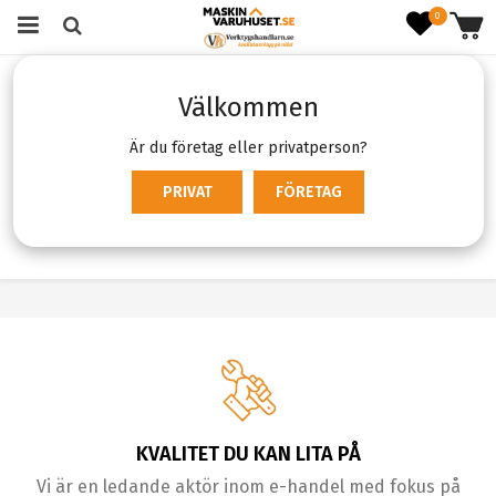
0
Startsida
Skog & Trädgård
Gräsklippare & tillbehör
Välkommen
Gräsklippare & tillbehör
Är du företag eller privatperson?
PRIVAT
FÖRETAG
Produktfiltrering
Sortering
KVALITET DU KAN LITA PÅ
Vi är en ledande aktör inom e-handel med fokus på