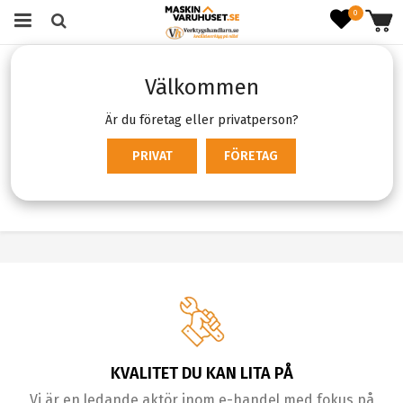
0
Startsida
Kläder & skydd
Arbetskläder
Välkommen
Underställ & Underkläder
Bysthållare
Bysthållare
Är du företag eller privatperson?
PRIVAT
FÖRETAG
Produktfiltrering
Sortering
KVALITET DU KAN LITA PÅ
Vi är en ledande aktör inom e-handel med fokus på