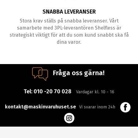
SNABBA LEVERANSER
Stora krav ställs på snabba leveranser. Vårt
samarbete med 3PL-leverantören Shelfless är
strategiskt viktigt för att du som kund snabbt ska få
dina varor.
Fråga oss gärna!
Tel:
010 -20 70 028
Vardagar kl. 10 - 16
kontakt@maskinvaruhuset.se
Vi svarar inom 24h