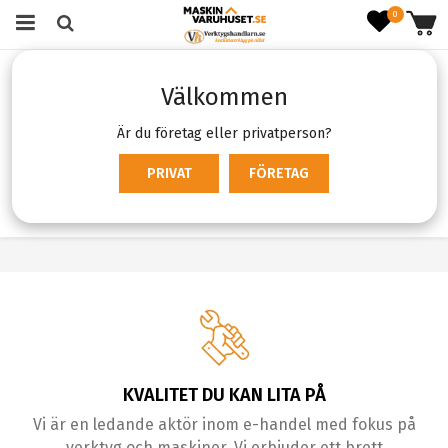
0
Startsida
Slippappersrullar
Välkommen
Slippappersrullar
Är du företag eller privatperson?
Produktfiltrering
Sortering
PRIVAT
FÖRETAG
KVALITET DU KAN LITA PÅ
Vi är en ledande aktör inom e-handel med fokus på
verktyg och maskiner. Vi erbjuder ett brett