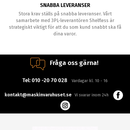
SNABBA LEVERANSER
Stora krav ställs på snabba leveranser. Vårt
samarbete med 3PL-leverantören Shelfless är
strategiskt viktigt för att du som kund snabbt ska få
dina varor.
Fråga oss gärna!
Tel:
010 -20 70 028
Vardagar kl. 10 - 16
kontakt@maskinvaruhuset.se
Vi svarar inom 24h