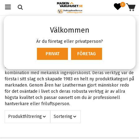
0
Startsida
Varumärken
Leatherman
Välkommen
Leatherman
Är du företag eller privatperson?
Filter:
PRIVAT
FÖRETAG
Leatherman
X
Leathermans multiverktyg bygger på innovativa idéer i
kombination med mekanisk ingenjörskonst. Deras verktyg var de
första i sitt slag och skapade 1983 en helt ny produktkategori på
marknaden. Genom åren har Leatherman gjort människor redo
för det oväntade i livet och deras robusta verktyg är av allra
högsta kvalitet och passar oavsett om du är professionell
hantverkare eller friluftsperson.
Produktfiltrering
Sortering