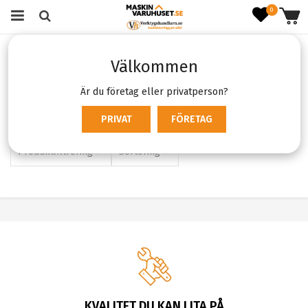
0
Startsida
Skog & Trädgård
Röjsåg & Grästrimmer
Välkommen
Bensindriven
Bensindriven
Är du företag eller privatperson?
PRIVAT
FÖRETAG
Här hittar du bensindriven röjsåg och trimmer.
Produktfiltrering
Sortering
KVALITET DU KAN LITA PÅ