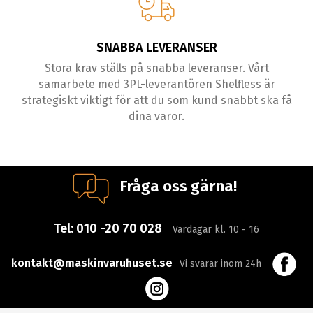
SNABBA LEVERANSER
Stora krav ställs på snabba leveranser. Vårt
samarbete med 3PL-leverantören Shelfless är
strategiskt viktigt för att du som kund snabbt ska få
dina varor.
Fråga oss gärna!
Tel:
010 -20 70 028
Vardagar kl. 10 - 16
kontakt@maskinvaruhuset.se
Vi svarar inom 24h