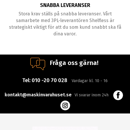
SNABBA LEVERANSER
Stora krav ställs på snabba leveranser. Vårt
samarbete med 3PL-leverantören Shelfless är
strategiskt viktigt för att du som kund snabbt ska få
dina varor.
Fråga oss gärna!
Tel:
010 -20 70 028
Vardagar kl. 10 - 16
kontakt@maskinvaruhuset.se
Vi svarar inom 24h