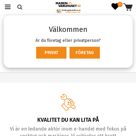
0
Startsida
Bygg & VVS
VVS & Inomhusklimat
Välkommen
VVS & Inomhusklimat
Är du företag eller privatperson?
Produktfiltrering
Sortering
PRIVAT
FÖRETAG
KVALITET DU KAN LITA PÅ
Vi är en ledande aktör inom e-handel med fokus på
verktyg och maskiner. Vi erbjuder ett brett